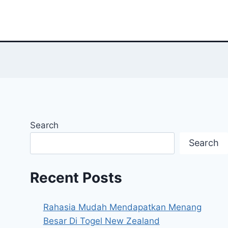
Search
Search
Recent Posts
Rahasia Mudah Mendapatkan Menang
Besar Di Togel New Zealand