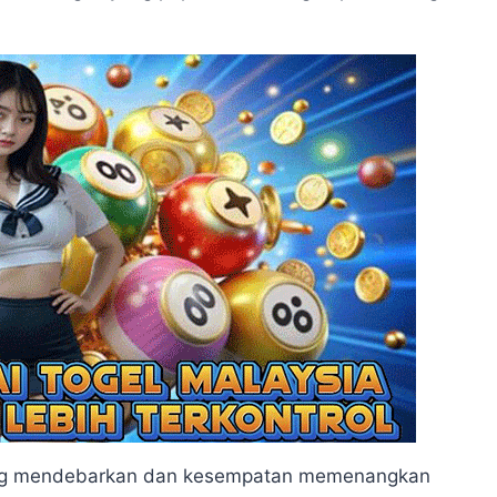
yang mendebarkan dan kesempatan memenangkan