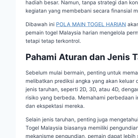
hadiah besar. Namun, tanpa strategi dan kont
kegiatan yang membebani secara finansial 
Dibawah ini
POLA MAIN TOGEL HARIAN
akan
pemain togel Malaysia harian mengelola perm
tetapi tetap terkontrol.
Pahami Aturan dan Jenis T
Sebelum mulai bermain, penting untuk memah
melibatkan prediksi angka yang akan keluar 
jenis taruhan, seperti 2D, 3D, atau 4D, den
risiko yang berbeda. Memahami perbedaan i
dan ekspektasi mereka.
Selain jenis taruhan, penting juga mengetah
Togel Malaysia biasanya memiliki pengundia
mekanisme pengundian, pemain dapat lebih s