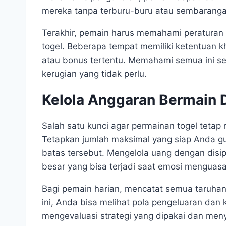
mereka tanpa terburu-buru atau sembaranga
Terakhir, pemain harus memahami peraturan 
togel. Beberapa tempat memiliki ketentuan 
atau bonus tertentu. Memahami semua ini s
kerugian yang tidak perlu.
Kelola Anggaran Bermain 
Salah satu kunci agar permainan togel tet
Tetapkan jumlah maksimal yang siap Anda gu
batas tersebut. Mengelola uang dengan disi
besar yang bisa terjadi saat emosi menguasa
Bagi pemain harian, mencatat semua taruhan
ini, Anda bisa melihat pola pengeluaran dan 
mengevaluasi strategi yang dipakai dan menye