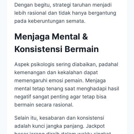
Dengan begitu, strategi taruhan menjadi
lebih rasional dan tidak hanya bergantung
pada keberuntungan semata.
Menjaga Mental &
Konsistensi Bermain
Aspek psikologis sering diabaikan, padahal
kemenangan dan kekalahan dapat
memengaruhi emosi pemain. Menjaga
mental tetap tenang saat menghadapi hasil
negatif sangat penting agar tetap bisa
bermain secara rasional.
Selain itu, kesabaran dan konsistensi
adalah kunci jangka panjang. Jackpot
besar jarang diraih dalam waktu singkat,