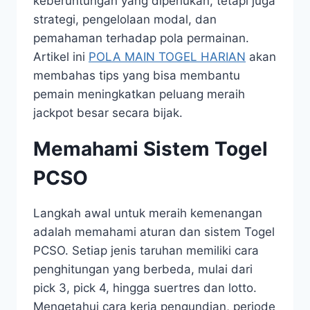
keberuntungan yang diperlukan, tetapi juga
strategi, pengelolaan modal, dan
pemahaman terhadap pola permainan.
Artikel ini
POLA MAIN TOGEL HARIAN
akan
membahas tips yang bisa membantu
pemain meningkatkan peluang meraih
jackpot besar secara bijak.
Memahami Sistem Togel
PCSO
Langkah awal untuk meraih kemenangan
adalah memahami aturan dan sistem Togel
PCSO. Setiap jenis taruhan memiliki cara
penghitungan yang berbeda, mulai dari
pick 3, pick 4, hingga suertres dan lotto.
Mengetahui cara kerja pengundian, periode