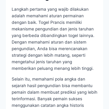
Langkah pertama yang wajib dilakukan
adalah memahami aturan permainan
dengan baik. Togel Prancis memiliki
mekanisme pengundian dan jenis taruhan
yang berbeda dibandingkan togel lainnya.
Dengan memahami aturan dan sistem
pengundian, Anda bisa merencanakan
strategi dengan lebih matang, seperti
mengetahui jenis taruhan yang
memberikan peluang menang lebih tinggi.
Selain itu, memahami pola angka dan
sejarah hasil pengundian bisa membantu
pemain dalam membuat prediksi yang lebih
terinformasi. Banyak pemain sukses
menggunakan catatan angka historis