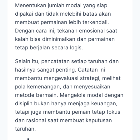
Menentukan jumlah modal yang siap
dipakai dan tidak melebihi batas akan
membuat permainan lebih terkendali.
Dengan cara ini, tekanan emosional saat
kalah bisa diminimalkan dan permainan
tetap berjalan secara logis.
Selain itu, pencatatan setiap taruhan dan
hasilnya sangat penting. Catatan ini
membantu mengevaluasi strategi, melihat
pola kemenangan, dan menyesuaikan
metode bermain. Mengelola modal dengan
disiplin bukan hanya menjaga keuangan,
tetapi juga membantu pemain tetap fokus
dan rasional saat membuat keputusan
taruhan.