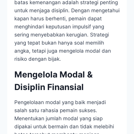
batas kemenangan adalah strategi penting
untuk menjaga disiplin. Dengan mengetahui
kapan harus berhenti, pemain dapat
menghindari keputusan impulsif yang
sering menyebabkan kerugian. Strategi
yang tepat bukan hanya soal memilih
angka, tetapi juga mengelola modal dan
risiko dengan bijak.
Mengelola Modal &
Disiplin Finansial
Pengelolaan modal yang baik menjadi
salah satu rahasia pemain sukses.
Menentukan jumlah modal yang siap
dipakai untuk bermain dan tidak melebihi