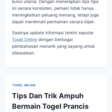
kunci utama. Dengan menerapkan tips-tips
ini secara konsisten, pemain tidak hanya
meningkatkan peluang menang, tetapi juga
dapat menikmati permainan secara bijak.
Saatnya update informasi terkini seputar
Togel Online
dengan berbagai
pembahasan menarik yang sayang untuk
dilewatkan.
TOGEL ONLINE
Tips Dan Trik Ampuh
Bermain Togel Prancis