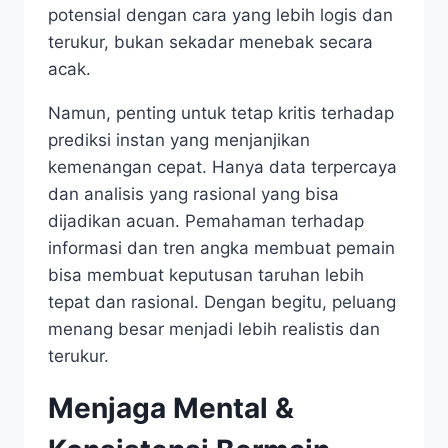
potensial dengan cara yang lebih logis dan
terukur, bukan sekadar menebak secara
acak.
Namun, penting untuk tetap kritis terhadap
prediksi instan yang menjanjikan
kemenangan cepat. Hanya data terpercaya
dan analisis yang rasional yang bisa
dijadikan acuan. Pemahaman terhadap
informasi dan tren angka membuat pemain
bisa membuat keputusan taruhan lebih
tepat dan rasional. Dengan begitu, peluang
menang besar menjadi lebih realistis dan
terukur.
Menjaga Mental &