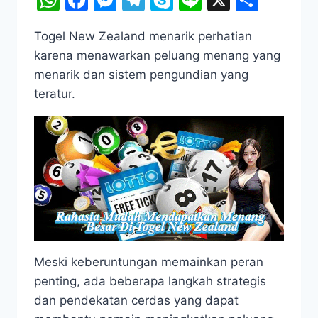
Togel New Zealand menarik perhatian
karena menawarkan peluang menang yang
menarik dan sistem pengundian yang
teratur.
Meski keberuntungan memainkan peran
penting, ada beberapa langkah strategis
dan pendekatan cerdas yang dapat