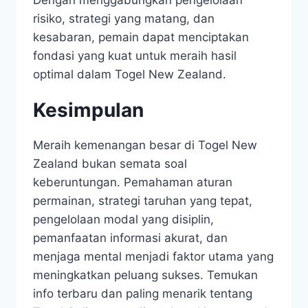
Dengan menggabungkan pengelolaan
risiko, strategi yang matang, dan
kesabaran, pemain dapat menciptakan
fondasi yang kuat untuk meraih hasil
optimal dalam Togel New Zealand.
Kesimpulan
Meraih kemenangan besar di Togel New
Zealand bukan semata soal
keberuntungan. Pemahaman aturan
permainan, strategi taruhan yang tepat,
pengelolaan modal yang disiplin,
pemanfaatan informasi akurat, dan
menjaga mental menjadi faktor utama yang
meningkatkan peluang sukses. Temukan
info terbaru dan paling menarik tentang