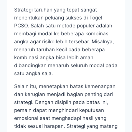
Strategi taruhan yang tepat sangat
menentukan peluang sukses di Togel
PCSO. Salah satu metode populer adalah
membagi modal ke beberapa kombinasi
angka agar risiko lebih tersebar. Misalnya,
menaruh taruhan kecil pada beberapa
kombinasi angka bisa lebih aman
dibandingkan menaruh seluruh modal pada
satu angka saja.
Selain itu, menetapkan batas kemenangan
dan kerugian menjadi bagian penting dari
strategi. Dengan disiplin pada batas ini,
pemain dapat menghindari keputusan
emosional saat menghadapi hasil yang
tidak sesuai harapan. Strategi yang matang