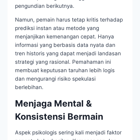
pengundian berikutnya.
Namun, pemain harus tetap kritis terhadap
prediksi instan atau metode yang
menjanjikan kemenangan cepat. Hanya
informasi yang berbasis data nyata dan
tren historis yang dapat menjadi landasan
strategi yang rasional. Pemahaman ini
membuat keputusan taruhan lebih logis
dan mengurangi risiko spekulasi
berlebihan.
Menjaga Mental &
Konsistensi Bermain
Aspek psikologis sering kali menjadi faktor