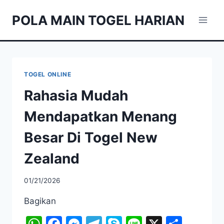
Skip
POLA MAIN TOGEL HARIAN
to
content
TOGEL ONLINE
Rahasia Mudah
Mendapatkan Menang
Besar Di Togel New
Zealand
01/21/2026
Bagikan
WhatsApp
Facebook
Messenger
Telegram
Skype
Line
X
Shar