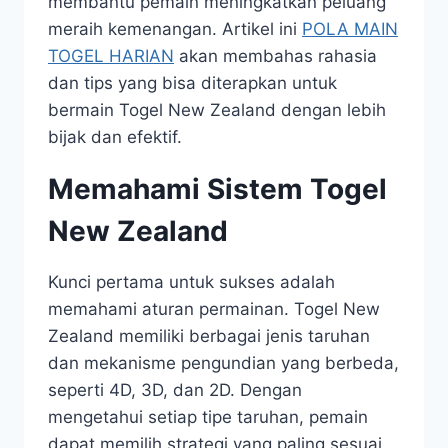
membantu pemain meningkatkan peluang
meraih kemenangan. Artikel ini
POLA MAIN
TOGEL HARIAN
akan membahas rahasia
dan tips yang bisa diterapkan untuk
bermain Togel New Zealand dengan lebih
bijak dan efektif.
Memahami Sistem Togel
New Zealand
Kunci pertama untuk sukses adalah
memahami aturan permainan. Togel New
Zealand memiliki berbagai jenis taruhan
dan mekanisme pengundian yang berbeda,
seperti 4D, 3D, dan 2D. Dengan
mengetahui setiap tipe taruhan, pemain
dapat memilih strategi yang paling sesuai