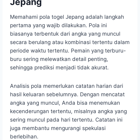
Jepang
Memahami pola togel Jepang adalah langkah
pertama yang wajib dilakukan. Pola ini
biasanya terbentuk dari angka yang muncul
secara berulang atau kombinasi tertentu dalam
periode waktu tertentu. Pemain yang terburu-
buru sering melewatkan detail penting,
sehingga prediksi menjadi tidak akurat.
Analisis pola memerlukan catatan harian dari
hasil keluaran sebelumnya. Dengan mencatat
angka yang muncul, Anda bisa menemukan
kecenderungan tertentu, misalnya angka yang
sering muncul pada hari tertentu. Catatan ini
juga membantu mengurangi spekulasi
berlebihan.