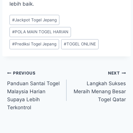
lebih baik.
Post
#
Jackpot Togel Jepang
Tags:
#
POLA MAIN TOGEL HARIAN
#
Prediksi Togel Jepang
#
TOGEL ONLINE
Post
PREVIOUS
NEXT
Panduan Santai Togel
Langkah Sukses
navigation
Malaysia Harian
Meraih Menang Besar
Supaya Lebih
Togel Qatar
Terkontrol