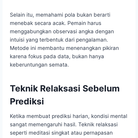
Selain itu, memahami pola bukan berarti
menebak secara acak. Pemain harus
menggabungkan observasi angka dengan
intuisi yang terbentuk dari pengalaman.
Metode ini membantu menenangkan pikiran
karena fokus pada data, bukan hanya
keberuntungan semata.
Teknik Relaksasi Sebelum
Prediksi
Ketika membuat prediksi harian, kondisi mental
sangat memengaruhi hasil. Teknik relaksasi
seperti meditasi singkat atau pernapasan