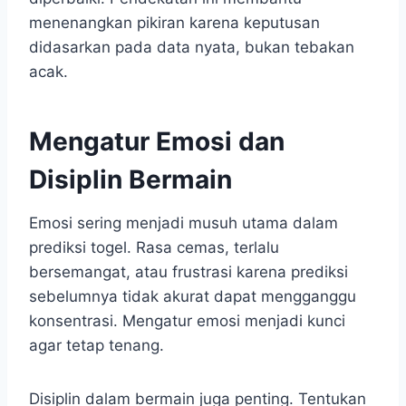
menenangkan pikiran karena keputusan
didasarkan pada data nyata, bukan tebakan
acak.
Mengatur Emosi dan
Disiplin Bermain
Emosi sering menjadi musuh utama dalam
prediksi togel. Rasa cemas, terlalu
bersemangat, atau frustrasi karena prediksi
sebelumnya tidak akurat dapat mengganggu
konsentrasi. Mengatur emosi menjadi kunci
agar tetap tenang.
Disiplin dalam bermain juga penting. Tentukan