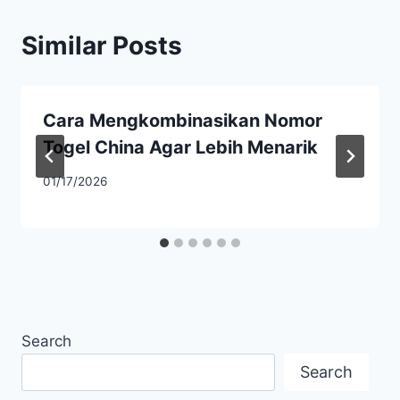
Similar Posts
Cara Mengkombinasikan Nomor
Togel China Agar Lebih Menarik
01/17/2026
Search
Search