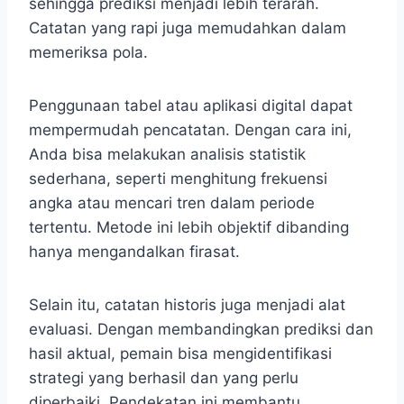
sehingga prediksi menjadi lebih terarah.
Catatan yang rapi juga memudahkan dalam
memeriksa pola.
Penggunaan tabel atau aplikasi digital dapat
mempermudah pencatatan. Dengan cara ini,
Anda bisa melakukan analisis statistik
sederhana, seperti menghitung frekuensi
angka atau mencari tren dalam periode
tertentu. Metode ini lebih objektif dibanding
hanya mengandalkan firasat.
Selain itu, catatan historis juga menjadi alat
evaluasi. Dengan membandingkan prediksi dan
hasil aktual, pemain bisa mengidentifikasi
strategi yang berhasil dan yang perlu
diperbaiki. Pendekatan ini membantu