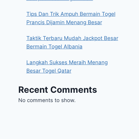
Tips Dan Trik Ampuh Bermain Togel
Prancis Dijamin Menang Besar
Taktik Terbaru Mudah Jackpot Besar
Bermain Togel Albania
Langkah Sukses Meraih Menang
Besar Togel Qatar
Recent Comments
No comments to show.