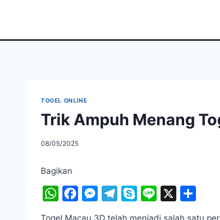
Skip
to
content
TOGEL ONLINE
Trik Ampuh Menang Tog
08/05/2025
Bagikan
W
F
M
T
S
Li
X
S
h
a
e
el
k
n
h
Togel Macau 3D telah menjadi salah satu per