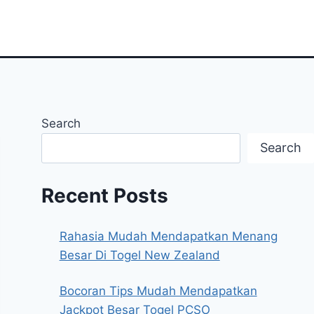
Search
Search
Recent Posts
Rahasia Mudah Mendapatkan Menang
Besar Di Togel New Zealand
Bocoran Tips Mudah Mendapatkan
Jackpot Besar Togel PCSO