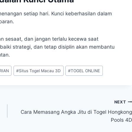
menangan setiap hari. Kunci keberhasilan dalam
baran.
 sesaat, dan jangan terlalu kecewa saat
aiki strategi, dan tetap disiplin akan membantu
tan.
RIAN
#
Situs Togel Macau 3D
#
TOGEL ONLINE
NEXT
Cara Memasang Angka Jitu di Togel Hongkong
Pools 4D