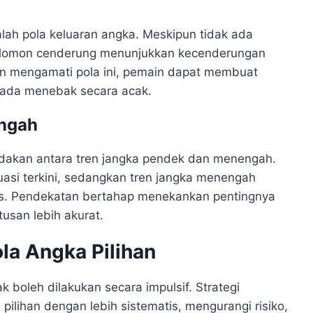
alah pola keluaran angka. Meskipun tidak ada
Salomon cenderung menunjukkan kecenderungan
an mengamati pola ini, pemain dapat membuat
ripada menebak secara acak.
ngah
dakan antara tren jangka pendek dan menengah.
si terkini, sedangkan tren jangka menengah
as. Pendekatan bertahap menekankan pentingnya
usan lebih akurat.
la Angka Pilihan
boleh dilakukan secara impulsif. Strategi
lihan dengan lebih sistematis, mengurangi risiko,