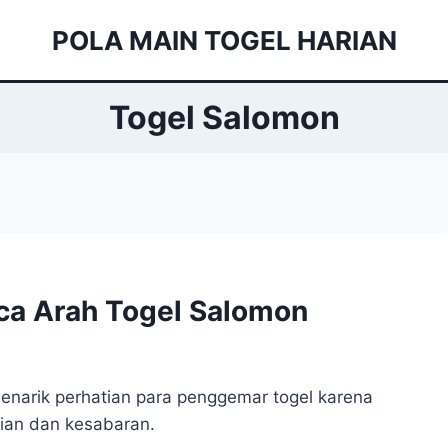
POLA MAIN TOGEL HARIAN
Togel Salomon
a Arah Togel Salomon
narik perhatian para penggemar togel karena
tian dan kesabaran.