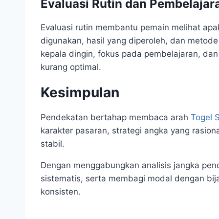
Evaluasi Rutin dan Pembelajar
Evaluasi rutin membantu pemain melihat apaka
digunakan, hasil yang diperoleh, dan metode
kepala dingin, fokus pada pembelajaran, dan 
kurang optimal.
Kesimpulan
Pendekatan bertahap membaca arah
Togel 
karakter pasaran, strategi angka yang rasio
stabil.
Dengan menggabungkan analisis jangka pe
sistematis, serta membagi modal dengan bi
konsisten.