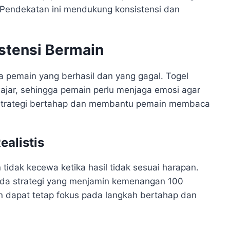
 Pendekatan ini mendukung konsistensi dan
stensi Bermain
 pemain yang berhasil dan yang gagal. Togel
ajar, sehingga pemain perlu menjaga emosi agar
 strategi bertahap dan membantu pemain membaca
ealistis
 tidak kecewa ketika hasil tidak sesuai harapan.
 ada strategi yang menjamin kemenangan 100
n dapat tetap fokus pada langkah bertahap dan